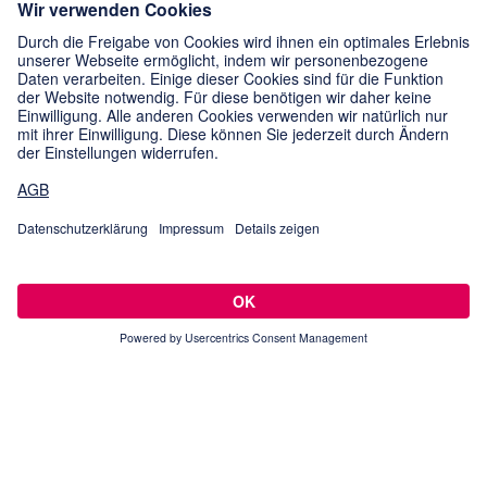
®
®
Tyrosur
Wundheilgel und Wundheilpuder sind Arzneimittel. Tyrosur
CareExpert Wundgel ist ein Medizinprodukt.
®
®
Tyrosur
Wundheilgel; Tyrosur
Wundheilpuder
, Pulver zur
Anwendung auf der Haut. Wirkstoff: Tyrothricin. Anwendungsgebiete:
Zur (lindernden) Behandlung von kleinflächigen, oberflächlichen, wenig
nässenden Wunden mit bakterieller Superinfektion mit Tyrothricin-
empfindlichen Erregern wie z.B. Riss-, Kratz-, Schürfwunden.
®
Warnhinweis: Tyrosur
Wundheilgel: Enthält Propylenglykol!
Zu
Risiken und Nebenwirkungen lesen Sie die Packungsbeilage und
fragen Sie Ihre Ärztin, Ihren Arzt oder in Ihrer Apotheke
.
Stand: 10/2023;
Engelhard Arzneimittel GmbH & Co. KG., 61138 Niederdorfelden.
Schließen