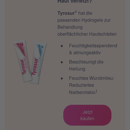
Haut verletzt?
Tyrosur
hat die
®
passenden Hydrogele zur
Behandlung
oberflächlicher Hautschäden
Feuchtigkeitsspendend
& atmungsaktiv
Beschleunigt die
Heilung
Feuchtes Wundmileu:
Reduziertes
Narbenriskio
1
Jetzt
kaufen